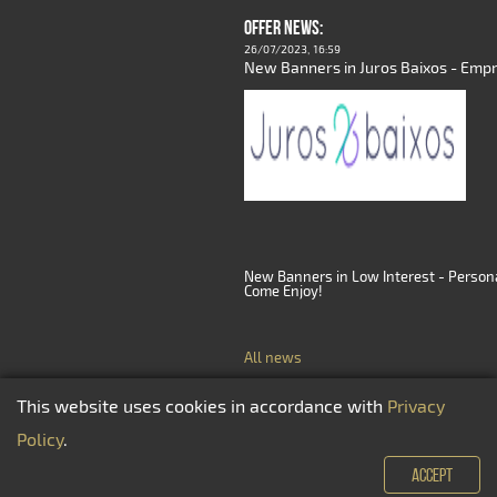
OFFER NEWS:
26/07/2023, 16:59
New Banners in Juros Baixos - Empr
New Banners in Low Interest - Persona
Come Enjoy!
All news
This website uses cookies in accordance with
Privacy
Policy
.
© 2026, All rights reserved.
Athena Finance
Perfo
ACCEPT