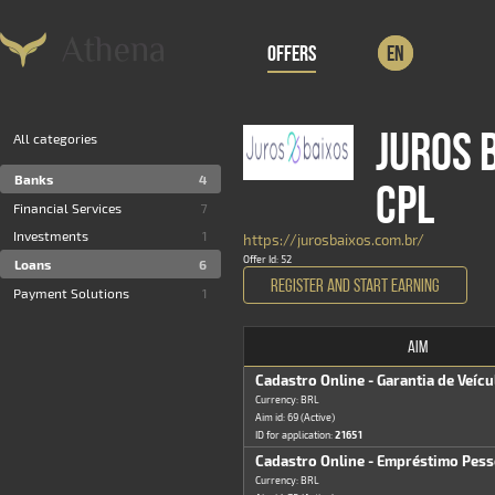
OFFERS
EN
JUROS 
All categories
Banks
4
CPL
Financial Services
7
Investments
1
https://jurosbaixos.com.br/
Offer Id: 52
Loans
6
REGISTER AND START EARNING
Payment Solutions
1
AIM
Cadastro Online - Garantia de Veícu
Currency: BRL
Aim id: 69 (Active)
ID for application:
21651
Cadastro Online - Empréstimo Pess
Currency: BRL